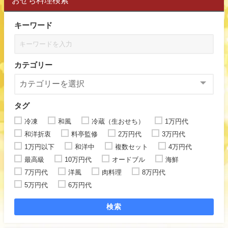
おせち料理検索
キーワード
カテゴリー
タグ
冷凍
和風
冷蔵（生おせち）
1万円代
和洋折衷
料亭監修
2万円代
3万円代
1万円以下
和洋中
複数セット
4万円代
最高級
10万円代
オードブル
海鮮
7万円代
洋風
肉料理
8万円代
5万円代
6万円代
検索