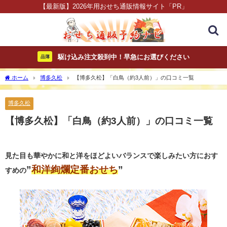
【最新版】2026年用おせち通販情報サイト「PR」
駆け込み注文殺到中！早急にお選びください
品薄
ホーム
博多久松
【博多久松】「白鳥（約3人前）」の口コミ一覧
博多久松
【博多久松】「白鳥（約3人前）」の口コミ一覧
見た目も華やかに和と洋をほどよいバランスで楽しみたい方におす
”
和洋絢爛定番おせち
”
すめの