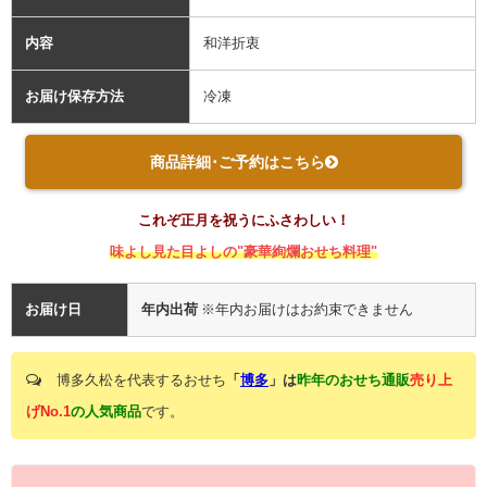
内容
和洋折衷
お届け保存方法
冷凍
商品詳細･ご予約はこちら
これぞ正月を祝うにふさわしい！
味よし見た目よしの"豪華絢爛おせち料理"
お届け日
年内出荷
※年内お届けはお約束できません
博多久松を代表するおせち
「
博多
」は
昨年のおせち通販
売り上
げNo.1
の人気商品
です。