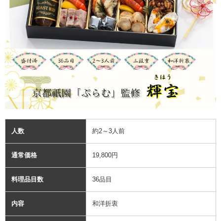
人数
約2～3人前
通常価格
19,800円
料理品目数
36品目
内容
和洋折衷