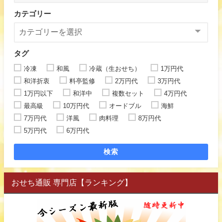
カテゴリー
タグ
冷凍
和風
冷蔵（生おせち）
1万円代
和洋折衷
料亭監修
2万円代
3万円代
1万円以下
和洋中
複数セット
4万円代
最高級
10万円代
オードブル
海鮮
7万円代
洋風
肉料理
8万円代
5万円代
6万円代
検索
おせち通販 専門店【ランキング】